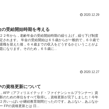
2020.12.29
金の受給開始時期を考える
２２年から，老齢年金の受給開始時期の繰り上げ，繰り下げ制度
定されます。 年金の受給開始は６５歳からが一般的で，６０歳で
退職を迎えた後，６４歳までの収入をどうするかということがよ
題になります。そのため，６５歳に...
2020.12.27
FPの資格更新について
，AFP（アフィリエイテッド・ファイナンシャルプランナー）資
新のための単位をすべて取得し，資格更新が完了しました！今年
２月いっぱいが継続教育期間だったのです。あぶない，あぶなか
ー FPの資格更新とは 日...