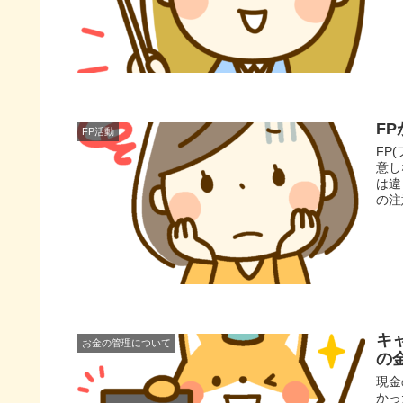
F
FP活動
FP
意し
は違
の注
キ
お金の管理について
の
現金
かっ