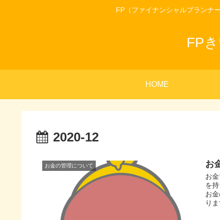
FP（ファイナンシャルプランナ
FP
HOME
2020-12
お
お金の管理について
お金
を持
お金
りま