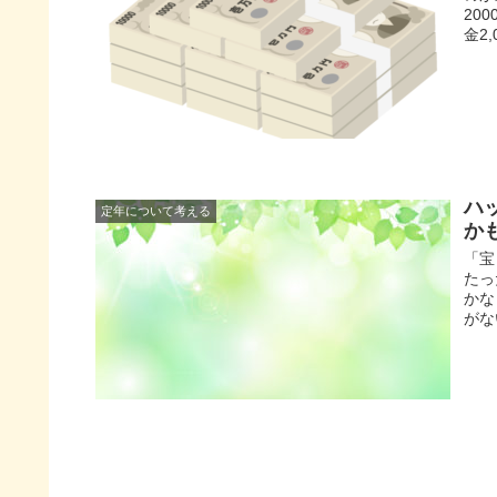
20
金2,
ハ
定年について考える
か
「宝
たっ
かな
がな