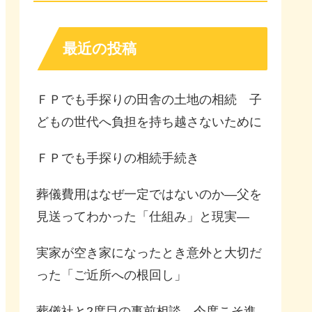
最近の投稿
ＦＰでも手探りの田舎の土地の相続 子
どもの世代へ負担を持ち越さないために
ＦＰでも手探りの相続手続き
葬儀費用はなぜ一定ではないのか—父を
見送ってわかった「仕組み」と現実—
実家が空き家になったとき意外と大切だ
った「ご近所への根回し」
葬儀社と2度目の事前相談 今度こそ進