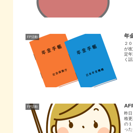
年
FP活動
２０
が改
定年
く話
A
FP活動
昨日
格更
の１
った