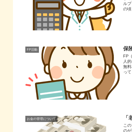
ルプ
の頃
保
FP活動
FP
人的
無料
って
「
お金の管理について
この
のが