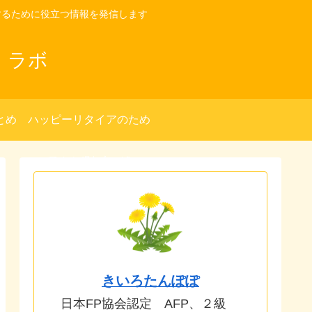
するために役立つ情報を発信します
・ラボ
とめ
ハッピーリタイアのため
の種まき(別ブログ)へ
きいろたんぽぽ
日本FP協会認定 AFP、２級