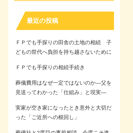
最近の投稿
ＦＰでも手探りの田舎の土地の相続 子
どもの世代へ負担を持ち越さないために
ＦＰでも手探りの相続手続き
葬儀費用はなぜ一定ではないのか—父を
見送ってわかった「仕組み」と現実—
実家が空き家になったとき意外と大切だ
った「ご近所への根回し」
葬儀社と2度目の事前相談 今度こそ進