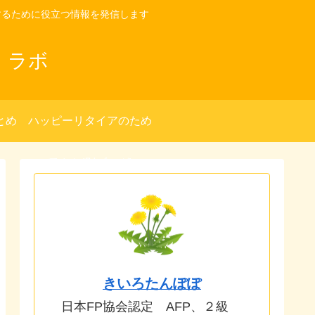
するために役立つ情報を発信します
・ラボ
とめ
ハッピーリタイアのため
の種まき(別ブログ)へ
きいろたんぽぽ
日本FP協会認定 AFP、２級