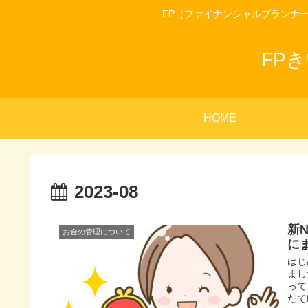
FP（ファイナンシャルプランナ
FP
HOME
2023-08
新
お金の管理について
に
はじ
まし
って
たて