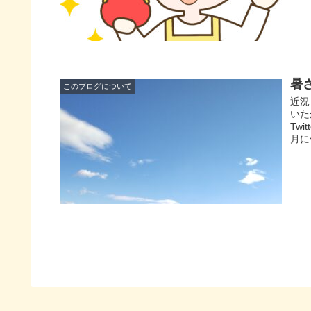
暑
このブログについて
近況
いた
Tw
月に