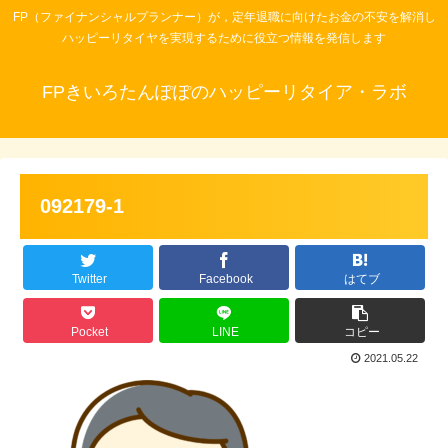
FP（ファイナンシャルプランナー）が，定年退職に向けたお金の不安を解消し
ハッピーリタイヤを実現するために役立つ情報を発信します
FPきいろたんぽぽのハッピーリタイア・ラボ
092179-1
Twitter
Facebook
はてブ
Pocket
LINE
コピー
2021.05.22