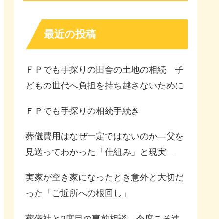
最近の投稿
ＦＰでも手探りの田舎の土地の相続 子
どもの世代へ負担を持ち越さないために
ＦＰでも手探りの相続手続き
葬儀費用はなぜ一定ではないのか—父を
見送ってわかった「仕組み」と現実—
実家が空き家になったとき意外と大切だ
った「ご近所への根回し」
葬儀社と2度目の事前相談 今度こそ進