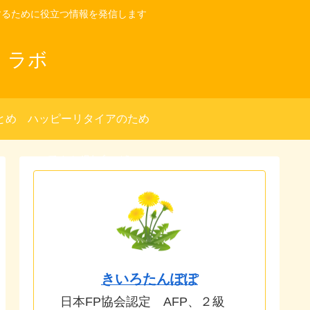
するために役立つ情報を発信します
・ラボ
とめ
ハッピーリタイアのため
の種まき(別ブログ)へ
きいろたんぽぽ
日本FP協会認定 AFP、２級